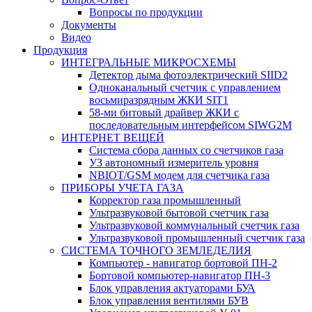
Вопросы по продукции
Документы
Видео
Продукция
ИНТЕГРАЛЬНЫЕ МИКРОСХЕМЫ
Детектор дыма фотоэлектрический SIID2
Одноканальный счетчик с управлением
восьмиразрядным ЖКИ SIT1
58-ми битовый драйвер ЖКИ с
последовательным интерфейсом SIWG2M
ИНТЕРНЕТ ВЕЩЕЙ
Система сбора данных со счетчиков газа
УЗ автономный измеритель уровня
NBIOT/GSM модем для счетчика газа
ПРИБОРЫ УЧЕТА ГАЗА
Корректор газа промышленный
Ультразвуковой бытовой счетчик газа
Ультразвуковой коммунальный счетчик газа
Ультразвуковой промышленный счетчик газа
СИСТЕМА ТОЧНОГО ЗЕМЛЕДЕЛИЯ
Компьютер - навигатор бортовой ПН-2
Бортовой компьютер-навигатор ПН-3
Блок управления актуаторами БУА
Блок управления вентилями БУВ