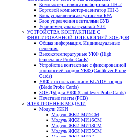
Компьютер - навигатор бортовой ПН-2
Бортовой компьютер-навигатор ПН-3
Блок управления актуаторами БУА
Блок управления вентилями БУВ
Уровнемер ультразвуковой У-01
УСТРОЙСТВА КОНТАКТНЫЕ С
ФИКСИРОВАННОЙ ТОПОЛОГИЕЙ ЗОНДОВ
Общая информация. Индивидуальные
решения.
Высокотемпературные УКФ (High
temperature Probe Cards)
Устройства контактные с фиксированной
топологией зондов УКФ (Cantilever Probe
Cards)
УКФ с использованием BLADE зондов
(Blade Probe Cards)
ЗОНДЫ для УКФ (Cantilever Probe Cards)
Печатные платы (PCB)
ЭЛЕКТРОННЫЕ МОДУЛИ
Модули ЖКИ
Модуль ЖКИ МИ5СМ
Модуль ЖКИ МИ16СМ
Модуль ЖКИ МИ18СМ
Модуль ЖКИ МИ35СМ
Модуль ЖКИ МИ37