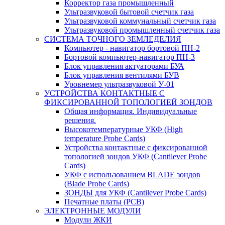
Корректор газа промышленный
Ультразвуковой бытовой счетчик газа
Ультразвуковой коммунальный счетчик газа
Ультразвуковой промышленный счетчик газа
СИСТЕМА ТОЧНОГО ЗЕМЛЕДЕЛИЯ
Компьютер - навигатор бортовой ПН-2
Бортовой компьютер-навигатор ПН-3
Блок управления актуаторами БУА
Блок управления вентилями БУВ
Уровнемер ультразвуковой У-01
УСТРОЙСТВА КОНТАКТНЫЕ С
ФИКСИРОВАННОЙ ТОПОЛОГИЕЙ ЗОНДОВ
Общая информация. Индивидуальные
решения.
Высокотемпературные УКФ (High
temperature Probe Cards)
Устройства контактные с фиксированной
топологией зондов УКФ (Cantilever Probe
Cards)
УКФ с использованием BLADE зондов
(Blade Probe Cards)
ЗОНДЫ для УКФ (Cantilever Probe Cards)
Печатные платы (PCB)
ЭЛЕКТРОННЫЕ МОДУЛИ
Модули ЖКИ