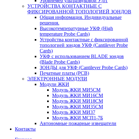
Уровнемер ультразвуковой У-01
УСТРОЙСТВА КОНТАКТНЫЕ С
ФИКСИРОВАННОЙ ТОПОЛОГИЕЙ ЗОНДОВ
Общая информация. Индивидуальные
решения.
Высокотемпературные УКФ (High
temperature Probe Cards)
Устройства контактные с фиксированной
топологией зондов УКФ (Cantilever Probe
Cards)
УКФ с использованием BLADE зондов
(Blade Probe Cards)
ЗОНДЫ для УКФ (Cantilever Probe Cards)
Печатные платы (PCB)
ЭЛЕКТРОННЫЕ МОДУЛИ
Модули ЖКИ
Модуль ЖКИ МИ5СМ
Модуль ЖКИ МИ16СМ
Модуль ЖКИ МИ18СМ
Модуль ЖКИ МИ35СМ
Модуль ЖКИ МИ37
Модуль ЖКИ МСП1-7Б
Автономные пожарные извещатели
Контакты